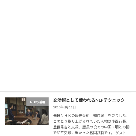
続きを読む
ラポールを築くだけで営業成績を急上昇
NLPの活用
させた営業マン
2016年4月22日
先日、あるNLPセミナーで一緒になった人から
聞いた話です。 彼はあるメーカーの営業マンな
のですが、入社してからずっと営業成績が営業
所内で最下位という状態が続いていたそうで
す。 月収18万円程度を会社からもらって、毎月
獲得 […]
続きを読む
交渉術として使われるNLPテクニック
NLPの活用
2015年8月11日
先日ＮＨＫの歴史番組「知恵泉」を見ました。
このとき取り上げられていた人物は小西行長。
豊臣秀吉と文禄、慶長の役での中国・明との間
で和平交渉に当たった戦国武将です。 ゲスト