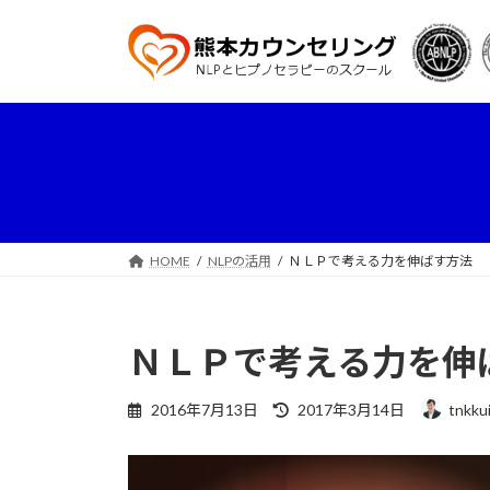
コ
ナ
ン
ビ
テ
ゲ
ン
ー
ツ
シ
へ
ョ
ス
ン
キ
に
ッ
移
プ
動
HOME
NLPの活用
ＮＬＰで考える力を伸ばす方法
ＮＬＰで考える力を伸
最
2016年7月13日
2017年3月14日
tnkku
終
更
新